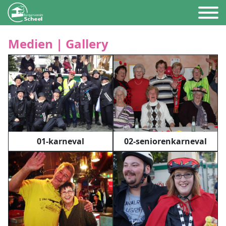
Medien | Gallery
01-karneval
02-seniorenkarneval